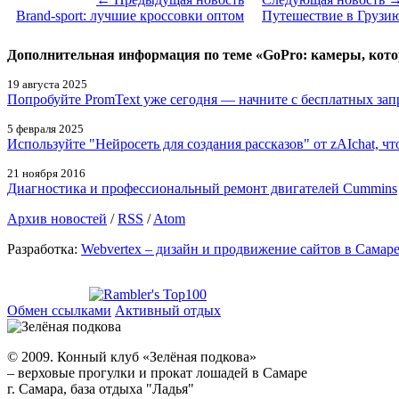
Brand-sport: лучшие кроссовки оптом
Путешествие в Грузию:
Дополнительная информация по теме «GoPro: камеры, кот
19 августа 2025
Попробуйте PromText уже сегодня — начните с бесплатных запр
5 февраля 2025
Используйте "Нейросеть для создания рассказов" от zAIchat, 
21 ноября 2016
Диагностика и профессиональный ремонт двигателей Cummins
Архив новостей
/
RSS
/
Atom
Разработка:
Webvertex – дизайн и продвижение сайтов в Самар
Обмен ссылками
Активный отдых
© 2009. Конный клуб «Зелёная подкова»
– верховые прогулки и прокат лошадей в Самаре
г. Самара, база отдыха "Ладья"