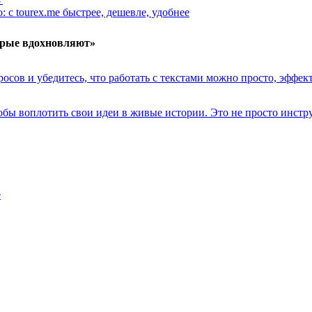
 с tourex.me быстрее, дешевле, удобнее
орые вдохновляют»
осов и убедитесь, что работать с текстами можно просто, эффек
чтобы воплотить свои идеи в живые истории. Это не просто инст
е