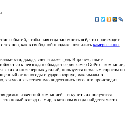
ение событий, чтобы навсегда запомнить всё, что происходит
 с тех пор, как в свободной продаже появились
камеры экшн
,
лажности, дождь, снег и даже град. Впрочем, такие
ойкостью к невзгодам обладает серия камер GoPro – компании,
ательских и инженерных усилий, пользуется немалым спросом по
ащищенный от непогоды и ударов корпус, максимально
ю, яркую и качественную видеозапись того, что происходит
роизводимые известной компанией – и купить их получится
это новый взгляд на мир, в котором всегда найдется место