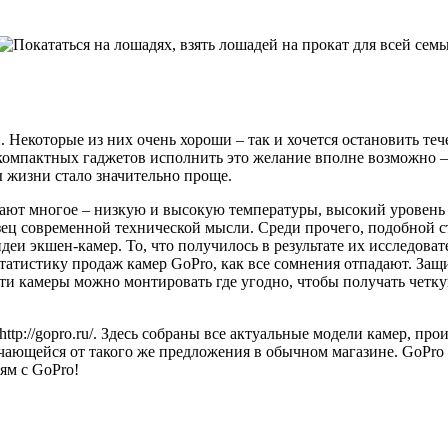
 Некоторые из них очень хороши – так и хочется остановить теч
 компактных гаджетов исполнить это желание вполне возможно –
 жизни стало значительно проще.
ют многое – низкую и высокую температуры, высокий уровень в
зец современной технической мысли. Среди прочего, подобной ст
идеи экшен-камер. То, что получилось в результате их исследов
 статистику продаж камер GoPro, как все сомнения отпадают. З
ти камеры можно монтировать где угодно, чтобы получать четку
ttp://gopro.ru/. Здесь собраны все актуальные модели камер, п
ающейся от такого же предложения в обычном магазине. GoPro – 
ям с GoPro!
→