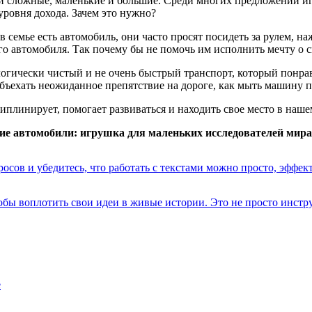
 и сложные, маленькие и большие. Среди многих предложений 
уровня дохода. Зачем это нужно?
семье есть автомобиль, они часто просят посидеть за рулем, на
о автомобиля. Так почему бы не помочь им исполнить мечту о 
логически чистый и не очень быстрый транспорт, который понрав
объехать неожиданное препятствие на дороге, как мыть машину по
циплинирует, помогает развиваться и находить свое место в на
ие автомобили: игрушка для маленьких исследователей мира
осов и убедитесь, что работать с текстами можно просто, эффек
чтобы воплотить свои идеи в живые истории. Это не просто инст
е