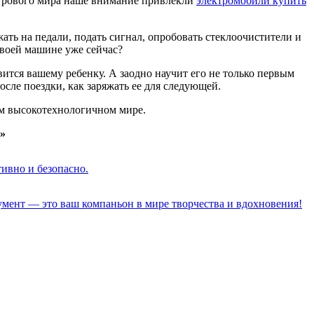
игрового мира наше внимание привлекли
электромобили купить
жать на педали, подать сигнал, опробовать стеклоочистители и
своей машине уже сейчас?
ится вашему ребенку. А заодно научит его не только первым
сле поездки, как заряжать ее для следующей.
шем высокотехнологичном мире.
»
тивно и безопасно.
румент — это ваш компаньон в мире творчества и вдохновения!