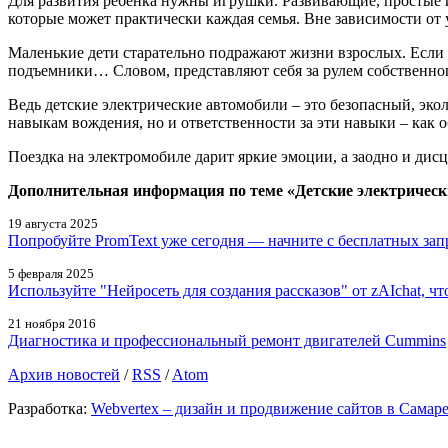
Для развития ребенка нужны игрушки. Развивающие, простые
которые может практически каждая семья. Вне зависимости от 
Маленькие дети старательно подражают жизни взрослых. Если в 
подъемники… Словом, представляют себя за рулем собственног
Ведь детские электрические автомобили – это безопасный, эко
навыкам вождения, но и ответственности за эти навыки – как 
Поездка на электромобиле дарит яркие эмоции, а заодно и дис
Дополнительная информация по теме «Детские электрическ
19 августа 2025
Попробуйте PromText уже сегодня — начните с бесплатных запр
5 февраля 2025
Используйте "Нейросеть для создания рассказов" от zAIchat, 
21 ноября 2016
Диагностика и профессиональный ремонт двигателей Cummins
Архив новостей
/
RSS
/
Atom
Разработка:
Webvertex – дизайн и продвижение сайтов в Самар