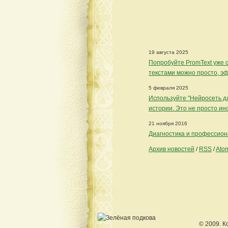
19 августа 2025
Попробуйте PromText уже с
текстами можно просто, э
5 февраля 2025
Используйте "Нейросеть дл
истории. Это не просто ин
21 ноября 2016
Диагностика и профессио
Архив новостей
/
RSS
/
Ato
© 2009. К