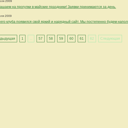
еля 2009
ашаем на прогулки в майские праздники! Заявки принимаются за день.
еля 2009
его клуба появился свой яркий и нарядный сайт. Мы постепенно будем напо
дыдущая
1
...
57
58
59
60
61
62
Следующая