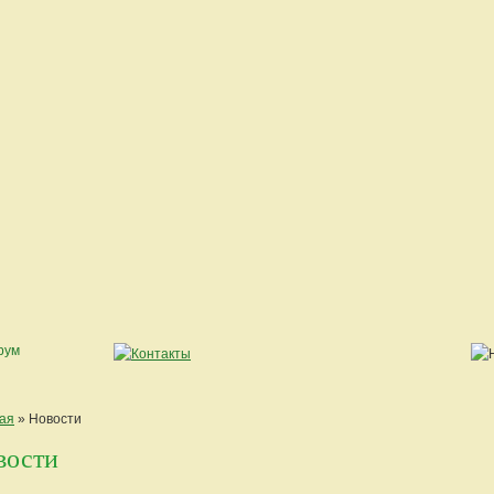
ая
» Новости
вости