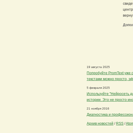
свиде
центр
верну
Допо
19 августа 2025
Попробуйте PromText уже с
текстами можно просто, э
5 февраля 2025
Используйте "Нейросеть дл
истории. Это не просто ин
21 ноября 2016
Диагностика и профессио
Архив новостей
/
RSS
/
Ato