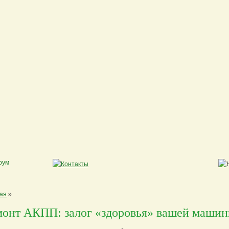
ая
»
монт АКПП: залог «здоровья» вашей маши