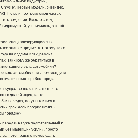
 автомобильной индустрии,
 Chrysler. Первые модели, очевидно,
, АКПП стали неотъемлемой частью
тить вождение. Вместе с тем,
й гидромуфтой, увеличилась, а с ней
рские, специализирующиеся на
ьное знание предмета. Потому-то со
году на олдсмобилях, ремонт
ах. Так к кому же обратиться в
тику данного узла автомобиля?
ического автомобиля, мы рекомендуем
автоматических коробок передач.
ет существенно отличаться - что
нт в долгий ящик, так как
бки передач, могут вылиться в
лгий срок, если профилактика и
ом порядке?
 передач на уже подготовленный к
ьги без малейших усилий, просто
тва – это правило номер один,