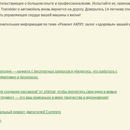
тельствующее о большом опыте и профессионализме. Испытайте их, приехав
 Translider и автомобиль вновь вернется на дорогу. Доверьтесь 14-летнему о
ть управляющее сердце вашей машины к жизни!
лнительная информация по теме «Ремонт АКПП: залог «здоровья» вашей
егодня — начните с бесплатных запросов и убедитесь, что работать с
ффективно и безопасно.
я создания рассказов" от zAIchat, чтобы воплотить свои идеи в живые
струмент — это ваш компаньон в мире творчества и вдохновения!
нальный ремонт двигателей Cummins
m