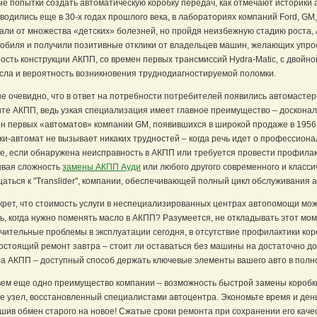
е попытки создать автоматическую коробку передач, как отмечают историки
водились еще в 30-х годах прошлого века, в лабораториях компаний Ford, GM,
али от множества «детских» болезней, но пройдя неизбежную стадию роста
обиля и получили позитивные отклики от владельцев машин, желающих упрос
ость конструкции АКПП, со времен первых трансмиссий Hydra-Matic, с двойно
сла и вероятность возникновения труднодиагностируемой поломки.
е очевидно, что в ответ на потребности потребителей появились автомасте
те АКПП, ведь узкая специализация имеет главное преимущество – досконал
н первых «автоматов» компании GM, появившихся в широкой продаже в 1956 
ки-автомат не вызывает никаких трудностей – когда речь идет о профессионал
е, если обнаружена неисправность в АКПП или требуется провести профилак
вая сложность
замены АКПП Ауди
или любого другого современного и класс
аться к "Translider", компании, обеспечивающей полный цикл обслуживания 
крет, что стоимость услуги в неспециализированных центрах автопомощи мож
ь, когда нужно поменять масло в АКПП? Разумеется, не откладывать этот моме
чительные проблемы в эксплуатации сегодня, в отсутствие профилактики коро
остоящий ремонт завтра – стоит ли оставаться без машины на достаточно до
а АКПП – доступный способ держать ключевые элементы вашего авто в полн
ем еще одно преимущество компании – возможность быстрой замены коробки
е узел, восстановленный специалистами автоцентра. Экономьте время и ден
шив обмен старого на новое! Сжатые сроки ремонта при сохранении его качес