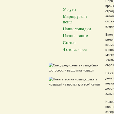
Первы
произ
Услуги
страд
Маршруты и
автом
цены
сложн
возро
Наши лошадки
Вполн
Начинающим
ремон
Статьи
време
Фотогалерея
короб
Москв
Учиты
обращ
Не се
делат
незна
дорог
замен
Назов
работ
совер